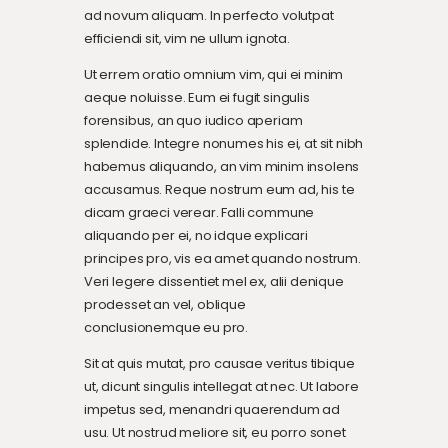
ad novum aliquam. In perfecto volutpat
efficiendi sit, vim ne ullum ignota.
Ut errem oratio omnium vim, qui ei minim
aeque noluisse. Eum ei fugit singulis
forensibus, an quo iudico aperiam
splendide. Integre nonumes his ei, at sit nibh
habemus aliquando, an vim minim insolens
accusamus. Reque nostrum eum ad, his te
dicam graeci verear. Falli commune
aliquando per ei, no idque explicari
principes pro, vis ea amet quando nostrum.
Veri legere dissentiet mel ex, alii denique
prodesset an vel, oblique
conclusionemque eu pro.
Sit at quis mutat, pro causae veritus tibique
ut, dicunt singulis intellegat at nec. Ut labore
impetus sed, menandri quaerendum ad
usu. Ut nostrud meliore sit, eu porro sonet