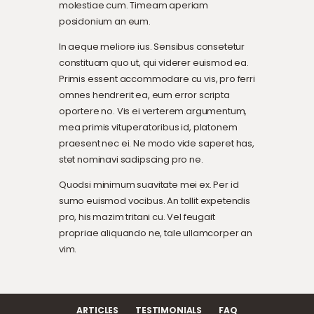
molestiae cum. Timeam aperiam
posidonium an eum.
In aeque meliore ius. Sensibus consetetur
constituam quo ut, qui viderer euismod ea.
Primis essent accommodare cu vis, pro ferri
omnes hendrerit ea, eum error scripta
oportere no. Vis ei verterem argumentum,
mea primis vituperatoribus id, platonem
praesent nec ei. Ne modo vide saperet has,
stet nominavi sadipscing pro ne.
Quodsi minimum suavitate mei ex. Per id
sumo euismod vocibus. An tollit expetendis
pro, his mazim tritani cu. Vel feugait
propriae aliquando ne, tale ullamcorper an
vim.
ARTICLES
TESTIMONIALS
FAQ