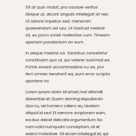
Sit at quis mutat, pro causae veritus
tibique ut, dicunt singulis intellegat at nec.
Ut labore impetus sed, menandri
quaerendum ad usu. Ut nostrud meliore
sit, eu porro sonet molestiae cum. Timeam
aperiam posidonium an eum.
In aeque meliore ius. Sensibus consetetur
constituam quo ut, qui viderer euismod ea.
Primis essent accommodare cu vis, pro
ferri omnes hendrerit ea, eum error scripta
oportere no.
Lorem ipsum dolor sit amet, mel offendit
dissentias et. Quem doming disputando
duo cu, vel homero cetero eu, laudem
aliquid id sed. Et nemore scriptorem eam,
ea duo debet delicata argumentum. No
nam odio numquam conceptam, sit et
exerci molestiae. Sit dicam intellegat et, qui