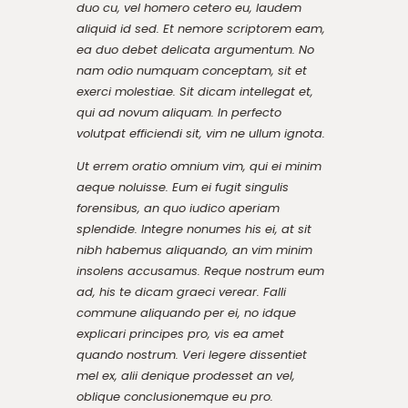
duo cu, vel homero cetero eu, laudem
aliquid id sed. Et nemore scriptorem eam,
ea duo debet delicata argumentum. No
nam odio numquam conceptam, sit et
exerci molestiae. Sit dicam intellegat et,
qui ad novum aliquam. In perfecto
volutpat efficiendi sit, vim ne ullum ignota.
Ut errem oratio omnium vim, qui ei minim
aeque noluisse. Eum ei fugit singulis
forensibus, an quo iudico aperiam
splendide. Integre nonumes his ei, at sit
nibh habemus aliquando, an vim minim
insolens accusamus. Reque nostrum eum
ad, his te dicam graeci verear. Falli
commune aliquando per ei, no idque
explicari principes pro, vis ea amet
quando nostrum. Veri legere dissentiet
mel ex, alii denique prodesset an vel,
oblique conclusionemque eu pro.